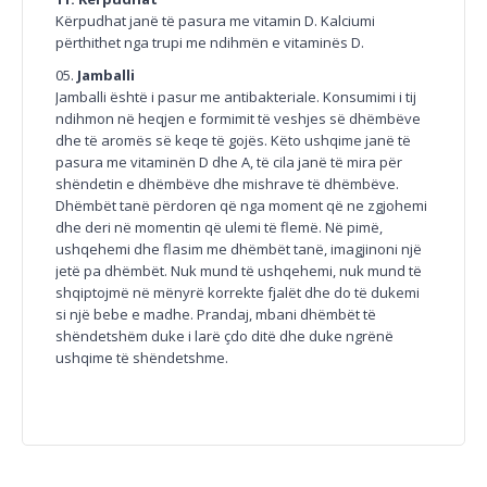
Kërpudhat janë të pasura me vitamin D. Kalciumi
përthithet nga trupi me ndihmën e vitaminës D.
Jamballi
Jamballi është i pasur me antibakteriale. Konsumimi i tij
ndihmon në heqjen e formimit të veshjes së dhëmbëve
dhe të aromës së keqe të gojës. Këto ushqime janë të
pasura me vitaminën D dhe A, të cila janë të mira për
shëndetin e dhëmbëve dhe mishrave të dhëmbëve.
Dhëmbët tanë përdoren që nga moment që ne zgjohemi
dhe deri në momentin që ulemi të flemë. Në pimë,
ushqehemi dhe flasim me dhëmbët tanë, imagjinoni një
jetë pa dhëmbët. Nuk mund të ushqehemi, nuk mund të
shqiptojmë në mënyrë korrekte fjalët dhe do të dukemi
si një bebe e madhe. Prandaj, mbani dhëmbët të
shëndetshëm duke i larë çdo ditë dhe duke ngrënë
ushqime të shëndetshme.