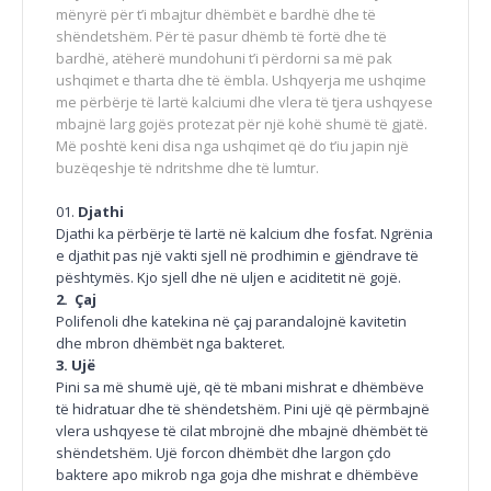
mënyrë për t’i mbajtur dhëmbët e bardhë dhe të
shëndetshëm. Për të pasur dhëmb të fortë dhe të
bardhë, atëherë mundohuni t’i përdorni sa më pak
ushqimet e tharta dhe të ëmbla. Ushqyerja me ushqime
me përbërje të lartë kalciumi dhe vlera të tjera ushqyese
mbajnë larg gojës protezat për një kohë shumë të gjatë.
Më poshtë keni disa nga ushqimet që do t’iu japin një
buzëqeshje të ndritshme dhe të lumtur.
Djathi
Djathi ka përbërje të lartë në kalcium dhe fosfat. Ngrënia
e djathit pas një vakti sjell në prodhimin e gjëndrave të
pështymës. Kjo sjell dhe në uljen e aciditetit në gojë.
2. Çaj
Polifenoli dhe katekina në çaj parandalojnë kavitetin
dhe mbron dhëmbët nga bakteret.
3. Ujë
Pini sa më shumë ujë, që të mbani mishrat e dhëmbëve
të hidratuar dhe të shëndetshëm. Pini ujë që përmbajnë
vlera ushqyese të cilat mbrojnë dhe mbajnë dhëmbët të
shëndetshëm. Ujë forcon dhëmbët dhe largon çdo
baktere apo mikrob nga goja dhe mishrat e dhëmbëve