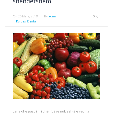
shëndetshëm
On
26 Mars, 2019
By
admin
0
In
Kujdesi Dentar
Larja dhe pastrimi i dhëmbëve nuk është e vetmja