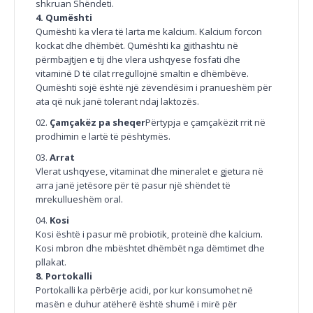
shkruan Shëndeti.
4. Qumështi
Qumështi ka vlera të larta me kalcium. Kalcium forcon
kockat dhe dhëmbët. Qumështi ka gjithashtu në
përmbajtjen e tij dhe vlera ushqyese fosfati dhe
vitaminë D të cilat rregullojnë smaltin e dhëmbëve.
Qumështi sojë është një zëvendësim i pranueshëm për
ata që nuk janë tolerant ndaj laktozës.
Çamçakëz pa sheqer
Përtypja e çamçakëzit rrit në
prodhimin e lartë të pështymës.
Arrat
Vlerat ushqyese, vitaminat dhe mineralet e gjetura në
arra janë jetësore për të pasur një shëndet të
mrekullueshëm oral.
Kosi
Kosi është i pasur më probiotik, proteinë dhe kalcium.
Kosi mbron dhe mbështet dhëmbët nga dëmtimet dhe
pllakat.
8. Portokalli
Portokalli ka përbërje acidi, por kur konsumohet në
masën e duhur atëherë është shumë i mirë për