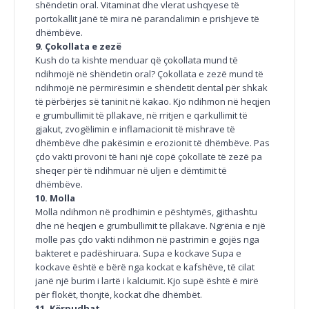
shëndetin oral. Vitaminat dhe vlerat ushqyese të
portokallit janë të mira në parandalimin e prishjeve të
dhëmbëve.
9. Çokollata e zezë
Kush do ta kishte menduar që çokollata mund të
ndihmojë në shëndetin oral? Çokollata e zezë mund të
ndihmojë në përmirësimin e shëndetit dental për shkak
të përbërjes së taninit në kakao. Kjo ndihmon në heqjen
e grumbullimit të pllakave, në rritjen e qarkullimit të
gjakut, zvogëlimin e inflamacionit të mishrave të
dhëmbëve dhe pakësimin e erozionit të dhëmbëve. Pas
çdo vakti provoni të hani një copë çokollate të zezë pa
sheqer për të ndihmuar në uljen e dëmtimit të
dhëmbëve.
10. Molla
Molla ndihmon në prodhimin e pështymës, gjithashtu
dhe në heqjen e grumbullimit të pllakave. Ngrënia e një
molle pas çdo vakti ndihmon në pastrimin e gojës nga
bakteret e padëshiruara. Supa e kockave Supa e
kockave është e bërë nga kockat e kafshëve, të cilat
janë një burim i lartë i kalciumit. Kjo supë është ë mirë
për flokët, thonjtë, kockat dhe dhëmbët.
11. Kërpudhat