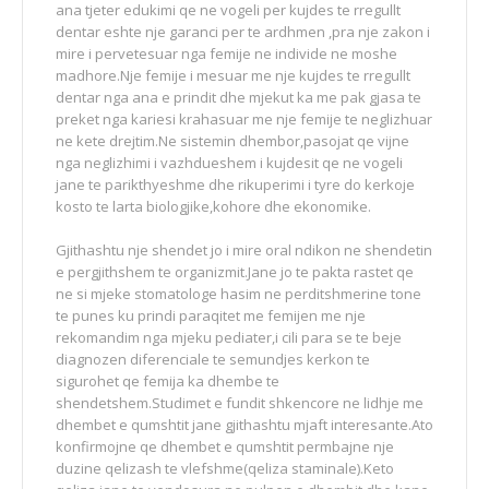
ana tjeter edukimi qe ne vogeli per kujdes te rregullt
dentar eshte nje garanci per te ardhmen ,pra nje zakon i
mire i pervetesuar nga femije ne individe ne moshe
madhore.Nje femije i mesuar me nje kujdes te rregullt
dentar nga ana e prindit dhe mjekut ka me pak gjasa te
preket nga kariesi krahasuar me nje femije te neglizhuar
ne kete drejtim.Ne sistemin dhembor,pasojat qe vijne
nga neglizhimi i vazhdueshem i kujdesit qe ne vogeli
jane te parikthyeshme dhe rikuperimi i tyre do kerkoje
kosto te larta biologjike,kohore dhe ekonomike.
Gjithashtu nje shendet jo i mire oral ndikon ne shendetin
e pergjithshem te organizmit.Jane jo te pakta rastet qe
ne si mjeke stomatologe hasim ne perditshmerine tone
te punes ku prindi paraqitet me femijen me nje
rekomandim nga mjeku pediater,i cili para se te beje
diagnozen diferenciale te semundjes kerkon te
sigurohet qe femija ka dhembe te
shendetshem.Studimet e fundit shkencore ne lidhje me
dhembet e qumshtit jane gjithashtu mjaft interesante.Ato
konfirmojne qe dhembet e qumshtit permbajne nje
duzine qelizash te vlefshme(qeliza staminale).Keto