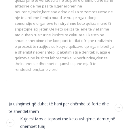
qeliza jane te vendosura ne pulpen e dhembit dhe kane
aftesine qe me pas te rigjenerohen ne
neurone,kocke,kerc apo edhe qeliza te zemres.Nese ne
nje te ardhme femija mund te vuaje nga ndonje
semundje e organeve te ndryshme keto qeliza mund t’i
shpetojne atij jeten.Qe keto qeliza te jene te vlefshme
ato duhen ruajtur ne kushte te caktuara. Ekzistojne
shume sherbime dhe kompani te cilat ofrojne realizimin
e procesit te ruajtjes se ketyre qelizave qe nga mbledhja
e dhembit neper shtepi, paketimi i tij e deri tek ruajtja e
qelizave ne kushtet laboratorike.Si perfundim,vlen te
theksohet se dhembet e qumshtit jane mjaft te
rendesishem,kane vlere!
Ja ushqimet që duhet të hani për dhëmbë të fortë dhe
të shëndetshëm
Kujdes! Mos e teproni me këto ushqime, dëmtojnë
dhëmbët tuaj