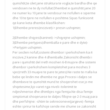
qumshtit,te cilet jane struktura te vogla,te bardha dhe qe
vendosen ne te dy nofullat.Dhembet e qumshtit jane 20
ne numer ku 10 jane te vendosur ne nofullen e siperme
dhe 10 te tjere ne nofullen e poshtme.Sipas funksionit
qe kane keta dhembe klasifikohen:
1)Dhembe preres(incizivet)-> presin ushqimin;
2)Dhembe shqyes(kaninet) ->shqyejne ushqimin;
3)Dhembe pertypes(dhemballa e pare dhe e dyte)-
>Pertypin ushqimin.
Per secilen nofull,sistemi dhembor i perkohshem ka:4
incizive,2 kanine dhe 4 dhemballe.Zakonisht dhembi i
pare i qumshtit del rreth moshen 6-8 mujore dhe sistemi
dhembor i perkohshem kompletohet para moshes 3
vjec(rreth 33 muajve te pare te jetes).Ne raste te rralla ka
bebe qe lindin me dhembe ne goje.Procesi i daljes se
dhembeve te qumshtit mund te shoqerohet ose jo me
shqetesime,kjo varet nga niveli i tolerimit te
ndjeshmerise dhe dhimbjes nga femija.Ne disa femije
simptomat shoqeruese te daljes fillojne qe 2-3 muaj para
dhe perfshijne: -shtim te sekrecioneve(jargeve) -femija
eshte i prirur te kafshoje sende me shume se zakonisht