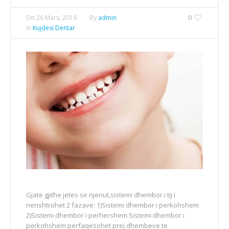
On
26 Mars, 2019
By
admin
0
In
Kujdesi Dentar
Gjate gjithe jetes se njeriut,sistemi dhembor i tij i
nenshtrohet 2 fazave: 1)Sistemi dhembor i perkohshem
2)Sistemi dhembor i perhershem Sistemi dhembor i
perkohshem perfaqesohet prej dhembeve te