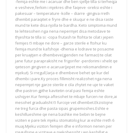
-femija eshte me i acaruar dhe ben sjellje tilla si terheqja
e vesheve,ferkim i mjekres dhe faqeve -oreksi eshte i
pakesuar – temperature -kolle – diarre -gingiva rreth
dhembit paraqitet e fryre dhe e skuqur e ne disa raste
mund te kete disa njolla te bardha. Keto simptoma mund
te lehtesohen nga nena nepermjet disa metodave te
thjeshta te tilla si: -copa frutash te ftohta te cilat i jepen
femijes t’i mbaje ne dore – garze sterile e ftohur ku
femija mund te kafshoje -dhenia e lodrave te posacme
per kruajtjen e dhembeve(gjenden ne farmaci) te cilat
jane futur paraprakisht ne frigorifer -perdorimi i xhelit qe
qeteson gingiven e acaruar(jepet me rekomandimin e
mjekut). Si rregull,larja e dhembeve behet qe kur del
dhembi i pare.Ky proces fillimisht realizohet nga nena
nepermjet nje garze sterile e cila zhytet ne uje te vaket
dhe pastron gjithe kavitetin oral pasi femija eshte
ushqyer.Kur femija aftesohet te mbaje furcen ne dore,ai
mesohet gradualisht t’i furcoje vet dhembet.Ekzistojne
ne treg furca dhe pasta sipas grupemoshes.Eshte e
keshillueshme qe nena bashke me bebin te bejne
viziten e pare tek mjeku stomatolog kur ai eshte rreth 6
muaj.Mjeku viziton femijen dhe e informon nenen per
rregullsine e vizitave e njekohesisht i jep keshillat e