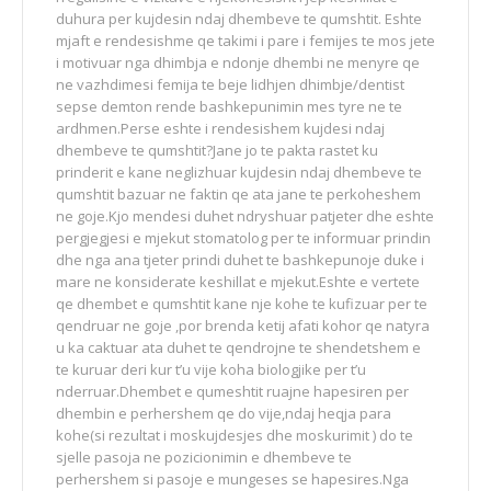
duhura per kujdesin ndaj dhembeve te qumshtit. Eshte
mjaft e rendesishme qe takimi i pare i femijes te mos jete
i motivuar nga dhimbja e ndonje dhembi ne menyre qe
ne vazhdimesi femija te beje lidhjen dhimbje/dentist
sepse demton rende bashkepunimin mes tyre ne te
ardhmen.Perse eshte i rendesishem kujdesi ndaj
dhembeve te qumshtit?Jane jo te pakta rastet ku
prinderit e kane neglizhuar kujdesin ndaj dhembeve te
qumshtit bazuar ne faktin qe ata jane te perkoheshem
ne goje.Kjo mendesi duhet ndryshuar patjeter dhe eshte
pergjegjesi e mjekut stomatolog per te informuar prindin
dhe nga ana tjeter prindi duhet te bashkepunoje duke i
mare ne konsiderate keshillat e mjekut.Eshte e vertete
qe dhembet e qumshtit kane nje kohe te kufizuar per te
qendruar ne goje ,por brenda ketij afati kohor qe natyra
u ka caktuar ata duhet te qendrojne te shendetshem e
te kuruar deri kur t’u vije koha biologjike per t’u
nderruar.Dhembet e qumeshtit ruajne hapesiren per
dhembin e perhershem qe do vije,ndaj heqja para
kohe(si rezultat i moskujdesjes dhe moskurimit ) do te
sjelle pasoja ne pozicionimin e dhembeve te
perhershem si pasoje e mungeses se hapesires.Nga