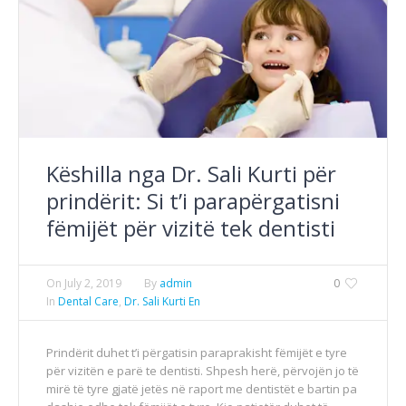
Këshilla nga Dr. Sali Kurti për
prindërit: Si t’i parapërgatisni
fëmijët për vizitë tek dentisti
On
July 2, 2019
By
admin
0
In
Dental Care
,
Dr. Sali Kurti En
Prindërit duhet t’i përgatisin paraprakisht fëmijët e tyre
për vizitën e parë te dentisti. Shpesh herë, përvojën jo të
mirë të tyre gjatë jetës në raport me dentistët e bartin pa