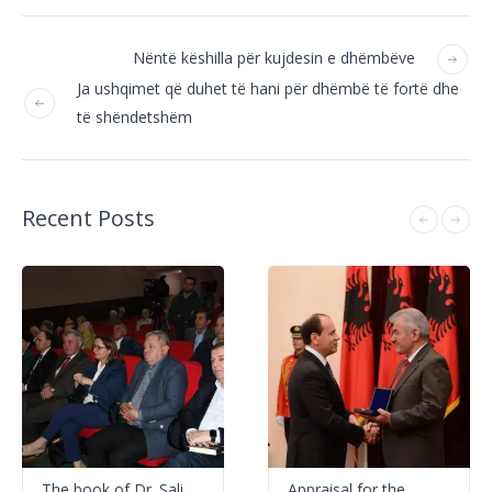
Nëntë këshilla për kujdesin e dhëmbëve
Ja ushqimet që duhet të hani për dhëmbë të fortë dhe
të shëndetshëm
Recent Posts
The book of Dr. Sali
Appraisal for the