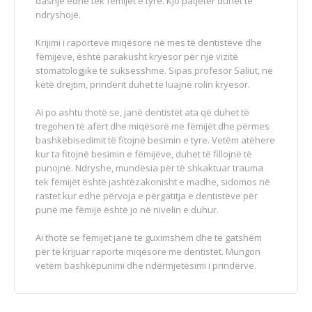
dashje edhe tek fëmijët e tyre. Kjo patjetër duhet të
ndryshojë.
Krijimi i raporteve miqësore në mes të dentistëve dhe
fëmijëve, është parakusht kryesor për një vizitë
stomatologjike të suksesshme. Sipas profesor Saliut, në
këtë drejtim, prindërit duhet të luajnë rolin kryesor.
Ai po ashtu thotë se, janë dentistët ata që duhet të
tregohen të afërt dhe miqësorë me fëmijët dhe përmes
bashkëbisedimit të fitojnë besimin e tyre. Vetëm atëhere
kur ta fitojnë besimin e fëmijëve, duhet të fillojnë të
punojnë. Ndryshe, mundësia për të shkaktuar trauma
tek fëmijët është jashtëzakonisht e madhe, sidomos në
rastet kur edhe përvoja e përgatitja e dentistëve për
punë me fëmijë është jo në nivelin e duhur.
Ai thotë se fëmijët janë të guximshëm dhe të gatshëm
për të krijuar raporte miqësore me dentistët. Mungon
vetëm bashkëpunimi dhe ndërmjetësimi i prindërve.