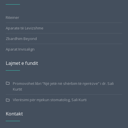
Riteiner
Aparate të Levizshme
Zbardhim Beyond
Aparat Invisalign
Lajmet e fundit
Promovohet libri “Një jetë në shërbim të njerëzve” i dr. Sali
Kurtit
Vlerësimi për mjekun stomatolog, Sali Kurti
Kontakt