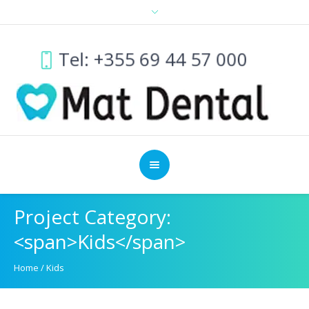
Tel: +355 69 44 57 000
Project Category:
<span>Kids</span>
Home
/
Kids