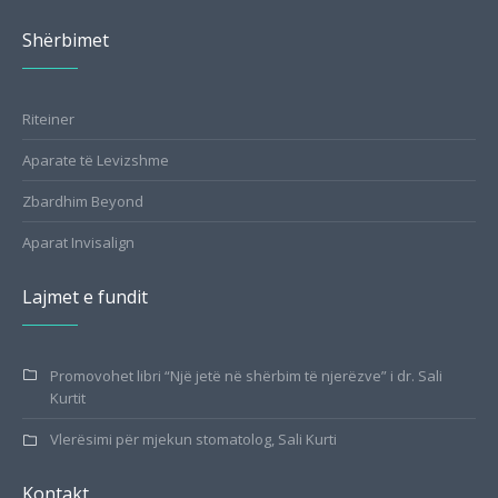
Shërbimet
Riteiner
Aparate të Levizshme
Zbardhim Beyond
Aparat Invisalign
Lajmet e fundit
Promovohet libri “Një jetë në shërbim të njerëzve” i dr. Sali
Kurtit
Vlerësimi për mjekun stomatolog, Sali Kurti
Kontakt